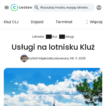
Kluż CLJ
Dojazd
Terminal
Więcej
Zaloguj się do
Cestee
Lotniska
Kluż
Usługi
Usługi na lotnisku Kluż
... światowej społeczności podróżniczej
Kryštof Hájek
zaktualizowany 08. 11. 2025
Kontynuuj z Google
Kontynuuj z Facebookiem
Kontynuuj z e-mailem