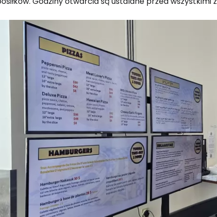
posiłków. Godziny otwarcia są ustalane przed wszystkimi
Zaloguj się
... światowej społeczności podróżnicz
K
Kont
Kont