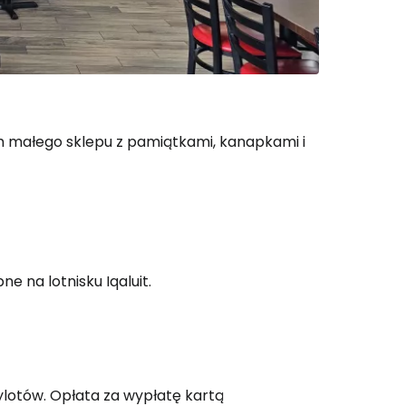
em małego sklepu z pamiątkami, kanapkami i
e na lotnisku Iqaluit.
ylotów. Opłata za wypłatę kartą