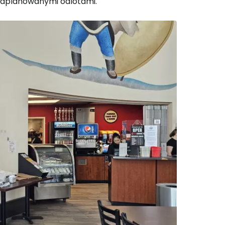
 zaplanowanymi odlotami.
 do Cestee
ej
ontynuuj z Google
ynuuj z Facebookiem
ynuuj z e-mailem