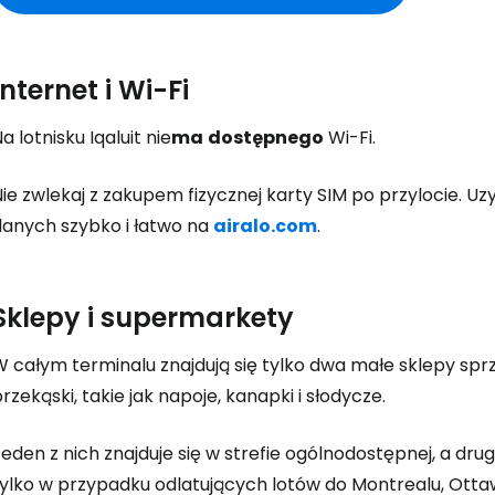
Internet i Wi-Fi
a lotnisku Iqaluit nie
ma
dostępnego
Wi-Fi.
ie zwlekaj z zakupem fizycznej karty SIM po przylocie. Uz
danych szybko i łatwo na
airalo.com
.
Sklepy i supermarkety
W całym terminalu znajdują się tylko dwa małe sklepy spr
rzekąski, takie jak napoje, kanapki i słodycze.
eden z nich znajduje się w strefie ogólnodostępnej, a dr
tylko w przypadku odlatujących lotów do Montrealu, Ottaw