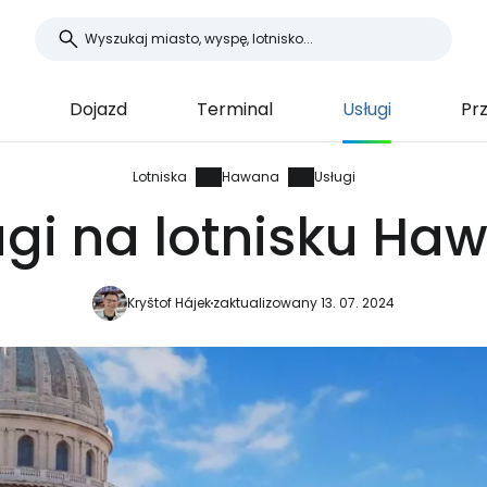
Dojazd
Terminal
Usługi
Prz
Lotniska
Hawana
Usługi
ugi na lotnisku Ha
Kryštof Hájek
zaktualizowany 13. 07. 2024