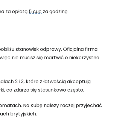
na za opłatą
5 cuc
za godzinę.
 do Cestee
pobliżu stanowisk odprawy. Oficjalna firma
ięc nie musisz się martwić o niekorzystne
ej
ch 2 i 3, które z łatwością akceptują
ontynuuj z Google
i, co zdarza się stosunkowo często.
omatach. Na Kubę należy raczej przyjechać
ach brytyjskich.
ynuuj z Facebookiem