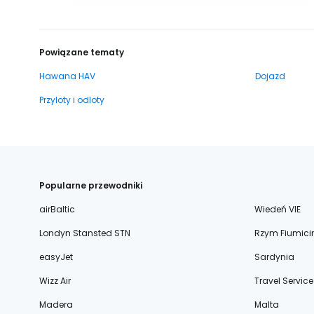
Powiązane tematy
Hawana HAV
Dojazd
Przyloty i odloty
Popularne przewodniki
airBaltic
Wiedeń VIE
Londyn Stansted STN
Rzym Fiumici
easyJet
Sardynia
Wizz Air
Travel Service
Madera
Malta