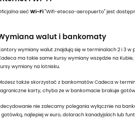
ficjalna sieć
Wi-Fi
"Wifi-etecsa-aeropuerto" jest dostęp
Wymiana walut i bankomaty
Zaloguj się
antory wymiany walut znajdują się w terminalach 2 i 3 w 
Cadeca ma takie same kursy wymiany wszędzie na Kubie, w
ursy wymiany na lotnisku.
... światowej społeczności podróżnicz
Możesz także skorzystać z bankomatów Cadeca w terminala
K
zagraniczne karty, chyba że w bankomacie brakuje gotówk
Zdecydowanie nie zalecamy polegania wyłącznie na bank
 gotówką, najlepiej w euro, dolarach kanadyjskich lub funt
Kont