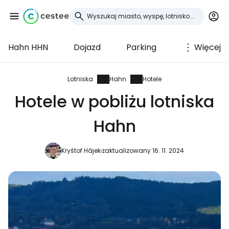
Hahn HHN
Dojazd
Parking
Więcej
Zaloguj się do
Cestee
Lotniska
Hahn
Hotele
Hotele w pobliżu lotniska
... światowej społeczności podróżniczej
Hahn
Kontynuuj z Google
Kryštof Hájek
zaktualizowany 16. 11. 2024
Kontynuuj z Facebookiem
Kontynuuj z e-mailem