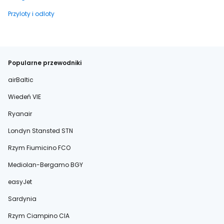
Przyloty i odloty
Popularne przewodniki
airBaltic
Wiedeń VIE
Ryanair
Londyn Stansted STN
Rzym Fiumicino FCO
Mediolan-Bergamo BGY
easyJet
Sardynia
Rzym Ciampino CIA