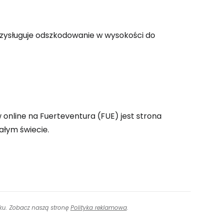
ontynuuj z Google
rzysługuje odszkodowanie w wysokości do
ynuuj z Facebookiem
ynuuj z e-mailem
 online na Fuerteventura (FUE) jest strona
ałym świecie.
inku. Zobacz naszą stronę
Polityka reklamowa
.