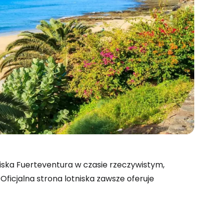
 do Cestee
tniska Fuerteventura w czasie rzeczywistym,
 Oficjalna strona lotniska zawsze oferuje
ej