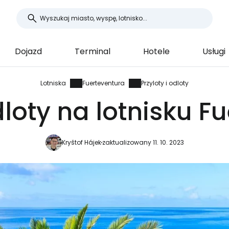
Dojazd
Terminal
Hotele
Usługi
Lotniska
Fuerteventura
Przyloty i odloty
odloty na lotnisku F
Kryštof Hájek
zaktualizowany 11. 10. 2023