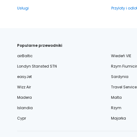
Usługi
Przyloty i odlo
Popularne przewodniki
airBaltic
Wiedeń VIE
Londyn Stansted STN
Rzym Fiumici
easyJet
Sardynia
Wizz Air
Travel Service
Madera
Malta
Islandia
Rzym
Cypr
Majorka