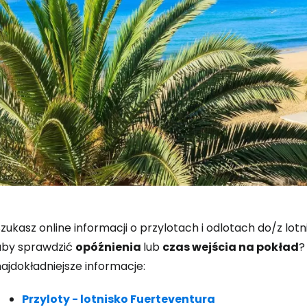
Zaloguj się
zukasz online informacji o przylotach i odlotach do/z lo
aby sprawdzić
opóźnienia
lub
czas wejścia na pokład
?
ajdokładniejsze informacje:
... światowej społeczności podróżnicz
Przyloty - lotnisko Fuerteventura