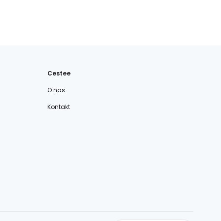
Cestee
O nas
Kontakt
cestee.com