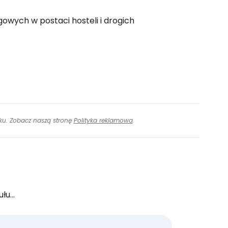
owych w postaci hosteli i drogich
inku. Zobacz naszą stronę
Polityka reklamowa
.
u...