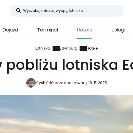
Dojazd
Terminal
Hotele
Usługi
Lotniska
Edynburg
Hotele
w pobliżu lotniska 
Kryštof Hájek
zaktualizowany 19. 11. 2025