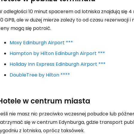
Zaloguj się
W odległości 10 minut spacerem od lotniska znajdują się 
0 GPB, ale w dużej mierze zależy to od czasu rezerwacji i
... światowej społeczności podróżnicz
ceny mogą się potroić.
Moxy Edinburgh Airport ***
K
Hampton by Hilton Edinburgh Airport ***
Holiday Inn Express Edinburgh Airport ***
Kont
DoubleTree by Hilton ****
Kont
Hotele w centrum miasta
Jeśli nie masz nic przeciwko wczesnej pobudce lub późnem
zatrzymać się w centrum Edynburga, gdzie transport publi
ygodniu z lotniska, oprócz taksówek.