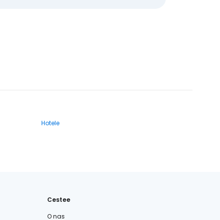
Hotele
Cestee
O nas