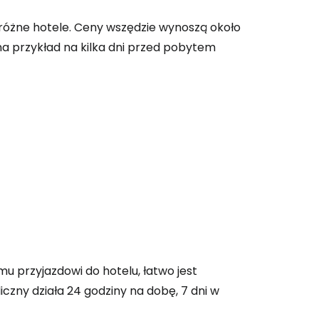
 do Cestee
4 różne hotele. Ceny wszędzie wynoszą około
 na przykład na kilka dni przed pobytem
ej
ontynuuj z Google
ynuuj z Facebookiem
ynuuj z e-mailem
u przyjazdowi do hotelu, łatwo jest
czny działa 24 godziny na dobę, 7 dni w