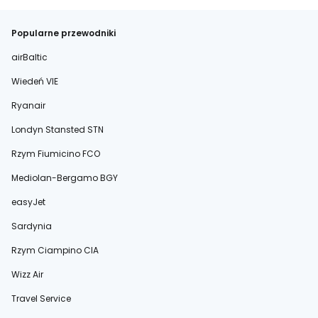
Popularne przewodniki
airBaltic
Wiedeń VIE
Ryanair
Londyn Stansted STN
Rzym Fiumicino FCO
Mediolan-Bergamo BGY
easyJet
Sardynia
Rzym Ciampino CIA
Wizz Air
Travel Service