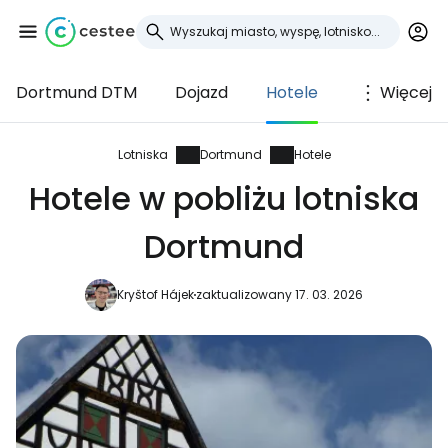
Dortmund DTM
Dojazd
Hotele
Więcej
Zaloguj się do
Cestee
Lotniska
Dortmund
Hotele
Hotele w pobliżu lotniska
... światowej społeczności podróżniczej
Dortmund
Kontynuuj z Google
Kryštof Hájek
zaktualizowany 17. 03. 2026
Kontynuuj z Facebookiem
Kontynuuj z e-mailem