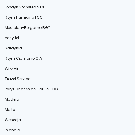
Londyn Stansted STN
Rzym Fiumicino FCO
Mediolan-Bergamo BGY
easyJet
Sardynia
Rzym Ciampino CIA
Wizz Air
Travel Service
Paryż Charles de Gaulle CDG
Madera
Malta
Wenecja
Islandia