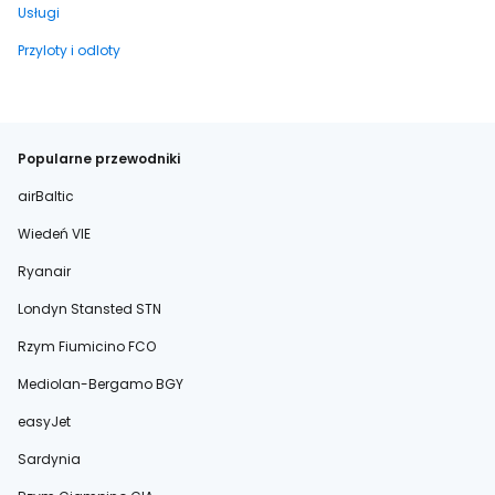
Usługi
Przyloty i odloty
Popularne przewodniki
airBaltic
Wiedeń VIE
Ryanair
Londyn Stansted STN
Rzym Fiumicino FCO
Mediolan-Bergamo BGY
easyJet
Sardynia