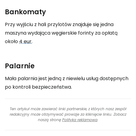
Bankomaty
Przy wyjściu z hali przylotów znajduje się jedna
maszyna wydająca węgierskie forinty za opłatą
około
4 eur
.
Palarnie
Mała palarnia jest jedną z niewielu usług dostępnych
po kontroli bezpieczeństwa.
Ten artykuł może zawierać linki partnerskie, z których nasz zespół
redakcyjny może otrzymywać prowizje za kliknięcie linku. Zobacz
naszą stronę
Polityka reklamowa
.