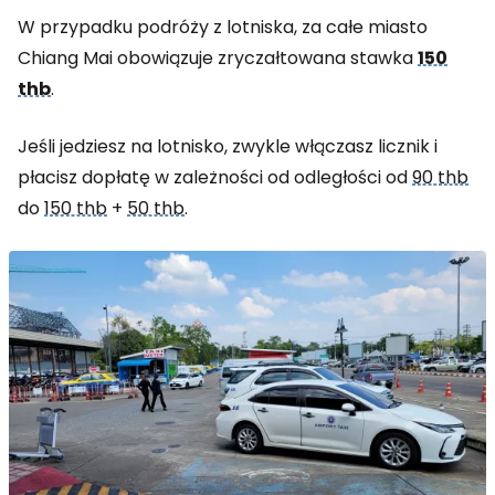
W przypadku podróży z lotniska, za całe miasto
Chiang Mai obowiązuje zryczałtowana stawka
150
thb
.
Jeśli jedziesz na lotnisko, zwykle włączasz licznik i
płacisz dopłatę w zależności od odległości od
90 thb
do
150 thb
+
50 thb
.