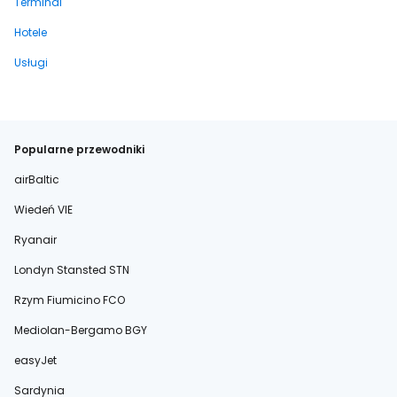
Terminal
Hotele
Usługi
Popularne przewodniki
airBaltic
Wiedeń VIE
Ryanair
Londyn Stansted STN
Rzym Fiumicino FCO
Mediolan-Bergamo BGY
easyJet
Sardynia