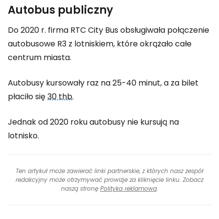
Autobus publiczny
Do 2020 r. firma RTC City Bus obsługiwała połączenie
autobusowe R3 z lotniskiem, które okrążało całe
centrum miasta.
Autobusy kursowały raz na 25-40 minut, a za bilet
płaciło się
30 thb
.
Jednak od 2020 roku autobusy nie kursują na
lotnisko.
Ten artykuł może zawierać linki partnerskie, z których nasz zespół
redakcyjny może otrzymywać prowizje za kliknięcie linku. Zobacz
naszą stronę
Polityka reklamowa
.