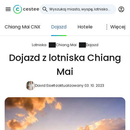
Chiang Mai CNX
Dojazd
Hotele
Więcej
Zaloguj się do
Cestee
Lotniska
Chiang Mai
Dojazd
Dojazd z lotniska Chiang
... światowej społeczności podróżniczej
Mai
Kontynuuj z Google
David Eiselt
zaktualizowany 03. 10. 2023
Kontynuuj z Facebookiem
Kontynuuj z e-mailem