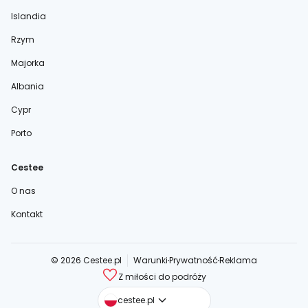
Islandia
Rzym
Majorka
Albania
Cypr
Porto
Cestee
O nas
Kontakt
© 2026 Cestee.pl
Warunki
Prywatność
Reklama
Z miłości do podróży
cestee.com
cestee.pl