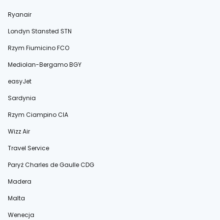
Ryanair
Londyn Stansted STN
Rzym Fiumicino FCO
Mediolan-Bergamo BGY
easyJet
Sardynia
Rzym Ciampino CIA
Wizz Air
Travel Service
Paryż Charles de Gaulle CDG
Madera
Malta
Wenecja