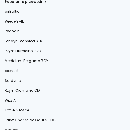
Popularne przewodniki
airBaltic
Wiedeń VIE
Ryanair
Londyn Stansted STN
Rzym Fiumicino FCO
Mediolan-Bergamo BGY
easyJet
Sardynia
Rzym Ciampino CIA
Wizz Air
Travel Service
Paryż Charles de Gaulle CDG
Madera