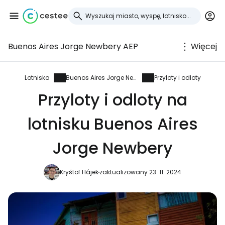
Buenos Aires Jorge Newbery AEP
Więcej
Zaloguj się do
Cestee
Lotniska
Buenos Aires Jorge Newbery
Przyloty i odloty
Przyloty i odloty na
... światowej społeczności podróżniczej
lotnisku Buenos Aires
Kontynuuj z Google
Jorge Newbery
Kryštof Hájek
zaktualizowany 23. 11. 2024
Kontynuuj z Facebookiem
Kontynuuj z e-mailem