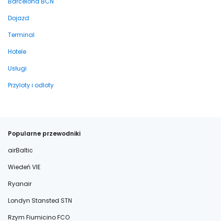
Barcelona BCN
Dojazd
Terminal
Hotele
Usługi
Przyloty i odloty
Popularne przewodniki
airBaltic
Wiedeń VIE
Ryanair
Londyn Stansted STN
Rzym Fiumicino FCO