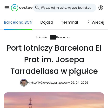
Barcelona BCN
Dojazd
Terminal
Więcej
Zaloguj się do
Cestee
Lotniska
Barcelona
Port lotniczy Barcelona El
... światowej społeczności podróżniczej
Prat im. Josepa
Kontynuuj z Google
Tarradellasa w pigułce
Kryštof Hájek
zaktualizowany 29. 04. 2026
Kontynuuj z Facebookiem
Kontynuuj z e-mailem