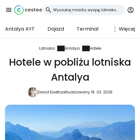
Antalya AYT
Dojazd
Terminal
Więcej
Zaloguj się do
Cestee
Lotniska
Antalya
Hotele
Hotele w pobliżu lotniska
... światowej społeczności podróżniczej
Antalya
Kontynuuj z Google
David Eiselt
zaktualizowany 16. 03. 2026
Kontynuuj z Facebookiem
Kontynuuj z e-mailem