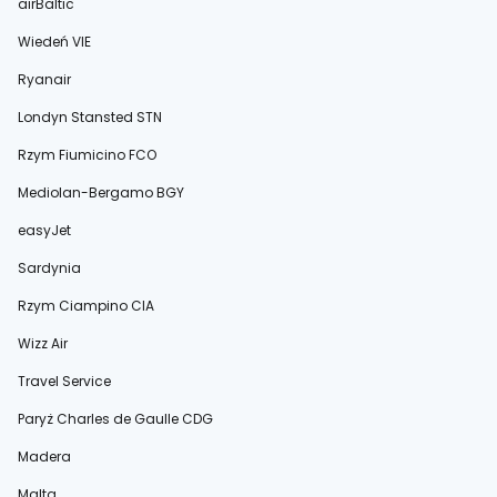
airBaltic
Wiedeń VIE
Ryanair
Londyn Stansted STN
Rzym Fiumicino FCO
Mediolan-Bergamo BGY
easyJet
Sardynia
Rzym Ciampino CIA
Wizz Air
Travel Service
Paryż Charles de Gaulle CDG
Madera
Malta