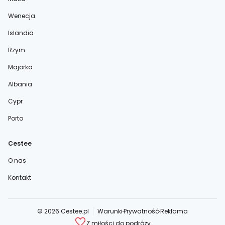
Wenecja
Islandia
Rzym
Majorka
Albania
Cypr
Porto
Cestee
O nas
Kontakt
© 2026 Cestee.pl
Warunki
Prywatność
Reklama
Z miłości do podróży