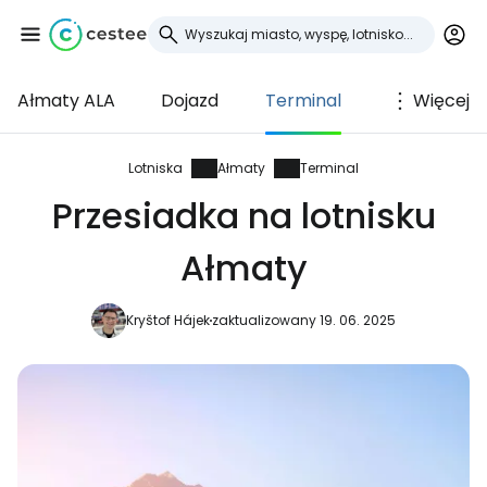
Ałmaty ALA
Dojazd
Terminal
Więcej
Zaloguj się do
Cestee
Lotniska
Ałmaty
Terminal
Przesiadka na lotnisku
... światowej społeczności podróżniczej
Ałmaty
Kontynuuj z Google
Kryštof Hájek
zaktualizowany 19. 06. 2025
Kontynuuj z Facebookiem
Kontynuuj z e-mailem