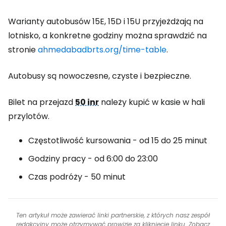
Warianty autobusów 15E, 15D i 15U przyjeżdżają na
lotnisko, a konkretne godziny można sprawdzić na
stronie
ahmedabadbrts.org/time-table
.
Autobusy są nowoczesne, czyste i bezpieczne.
Bilet na przejazd
50 inr
należy kupić w kasie w hali
przylotów.
Częstotliwość kursowania - od 15 do 25 minut
Godziny pracy - od 6:00 do 23:00
Czas podróży - 50 minut
Ten artykuł może zawierać linki partnerskie, z których nasz zespół
redakcyjny może otrzymywać prowizje za kliknięcie linku. Zobacz