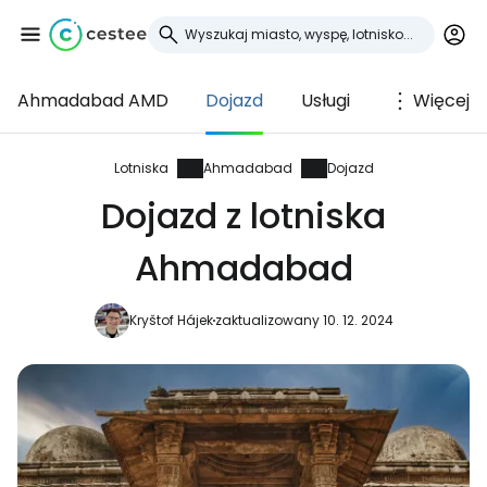
Ahmadabad AMD
Dojazd
Usługi
Więcej
Zaloguj się do
Cestee
Lotniska
Ahmadabad
Dojazd
Dojazd z lotniska
... światowej społeczności podróżniczej
Ahmadabad
Kontynuuj z Google
Kryštof Hájek
zaktualizowany 10. 12. 2024
Kontynuuj z Facebookiem
Kontynuuj z e-mailem