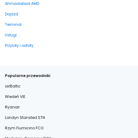
Ahmadabad AMD
Dojazd
Terminal
Usługi
Przyloty i odloty
Popularne przewodniki
airBaltic
Wiedeń VIE
Ryanair
Londyn Stansted STN
Rzym Fiumicino FCO