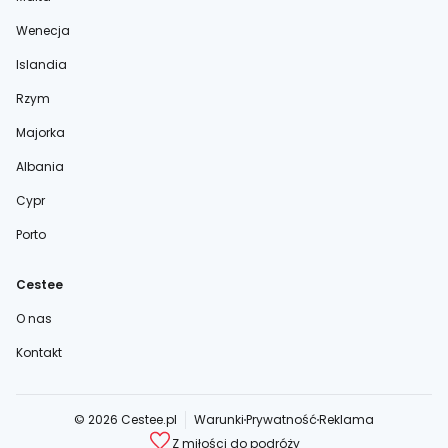
Wenecja
Islandia
Rzym
Majorka
Albania
Cypr
Porto
Cestee
O nas
Kontakt
© 2026 Cestee.pl
Warunki
Prywatność
Reklama
Z miłości do podróży