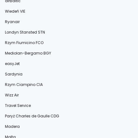
airBaltic
Wiedeń VIE
Ryanair
Londyn Stansted STN
Rzym Fiumicino FCO
Mediolan-Bergamo BGY
easyJet
Sardynia
Rzym Ciampino CIA
Wizz Air
Travel Service
Paryż Charles de Gaulle CDG
Madera
Malta