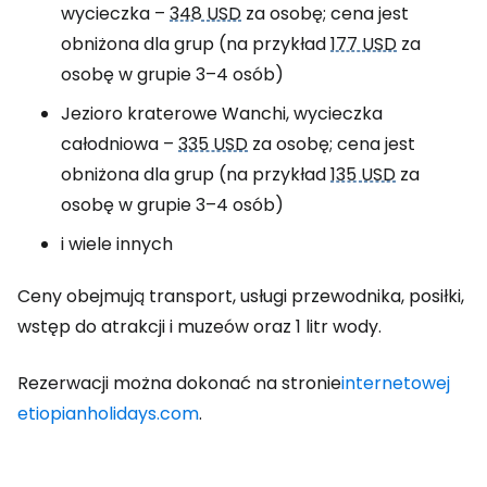
wycieczka –
348 USD
za osobę; cena jest
obniżona dla grup (na przykład
177 USD
za
osobę w grupie 3–4 osób)
Jezioro kraterowe Wanchi, wycieczka
całodniowa –
335 USD
za osobę; cena jest
obniżona dla grup (na przykład
135 USD
za
osobę w grupie 3–4 osób)
i wiele innych
Ceny obejmują transport, usługi przewodnika, posiłki,
wstęp do atrakcji i muzeów oraz 1 litr wody.
Rezerwacji można dokonać na stronie
internetowej
etiopianholidays.com
.