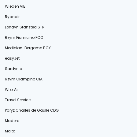
Wiedeń VIE
Ryanair
Londyn Stansted STN
Rzym Fiumicino FCO
Mediolan-Bergamo BGY
easyJet
Sardynia
Rzym Ciampino CIA
Wizz Air
Travel Service
Paryż Charles de Gaulle CDG
Madera
Malta