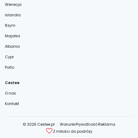
Wenecja
Islandia
Rzym
Majorka
Albania
Cypr
Porto
Cestee
O nas
Kontakt
© 2026 Cestee.pl
Warunki
Prywatność
Reklama
Z miłości do podróży
cestee.com