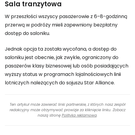
Sala tranzytowa
W przeszłości wszyscy pasażerowie z 6–8-godzinną
przerwą w podróży mieli zapewniony bezpłatny
dostęp do saloniku.
Jednak opcja ta została wycofana, a dostęp do
saloniku jest obecnie, jak zwykle, ograniczony do
pasażerów klasy biznesowej lub osób posiadających
wyższy status w programach lojalnościowych linii
lotniczych należących do sojuszu Star Alliance.
Ten artykuł może zawierać linki partnerskie, z których nasz zespół
redakcyjny może otrzymywać prowizje za kliknięcie linku. Zobacz
naszą stronę
Polityka reklamowa
.