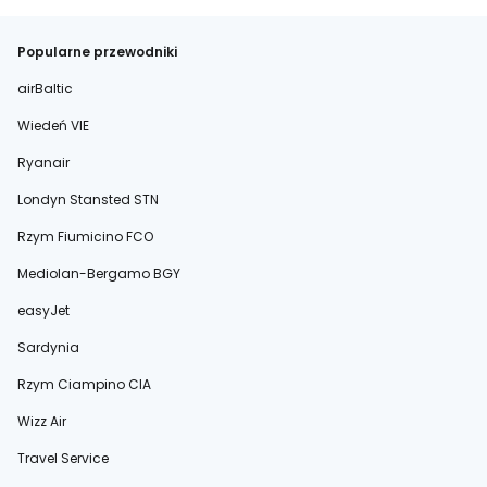
Popularne przewodniki
airBaltic
Wiedeń VIE
Ryanair
Londyn Stansted STN
Rzym Fiumicino FCO
Mediolan-Bergamo BGY
easyJet
Sardynia
Rzym Ciampino CIA
Wizz Air
Travel Service