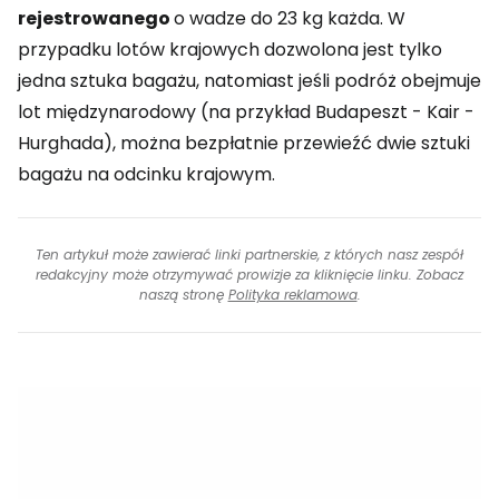
rejestrowanego
o wadze do 23 kg każda. W
przypadku lotów krajowych dozwolona jest tylko
jedna sztuka bagażu, natomiast jeśli podróż obejmuje
lot międzynarodowy (na przykład Budapeszt - Kair -
Hurghada), można bezpłatnie przewieźć dwie sztuki
bagażu na odcinku krajowym.
Ten artykuł może zawierać linki partnerskie, z których nasz zespół
redakcyjny może otrzymywać prowizje za kliknięcie linku. Zobacz
naszą stronę
Polityka reklamowa
.