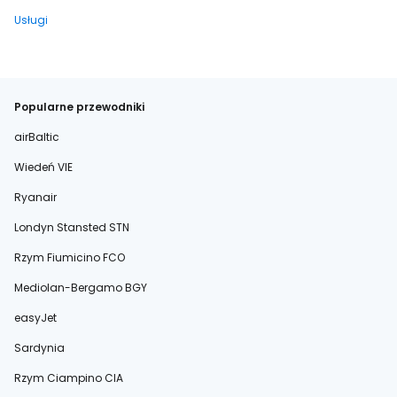
Usługi
Popularne przewodniki
airBaltic
Wiedeń VIE
Ryanair
Londyn Stansted STN
Rzym Fiumicino FCO
Mediolan-Bergamo BGY
easyJet
Sardynia
Rzym Ciampino CIA