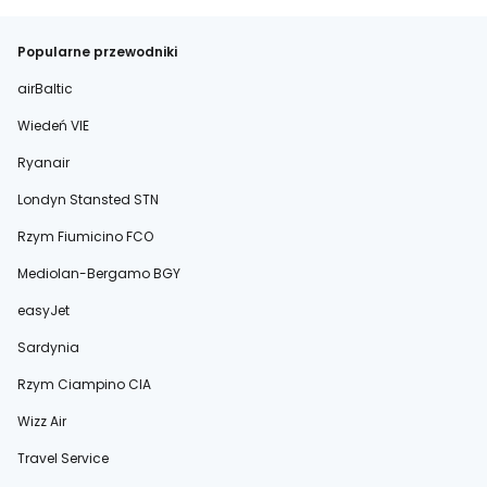
Popularne przewodniki
airBaltic
Wiedeń VIE
Ryanair
Londyn Stansted STN
Rzym Fiumicino FCO
Mediolan-Bergamo BGY
easyJet
Sardynia
Rzym Ciampino CIA
Wizz Air
Travel Service