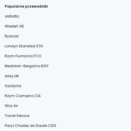
Popularne przewodniki
airBaltic
Wiedeń VIE
Ryanair
Londyn Stansted STN
Rzym Fiumicino FCO
Mediolan-Bergamo BGY
easyJet
Sardynia
Rzym Ciampino CIA
Wizz Air
Travel Service
Paryż Charles de Gaulle CDG