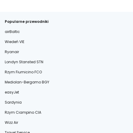
Popularne przewodniki
airBaltic
Wiedeń VIE
Ryanair
Londyn Stansted STN
Rzym Fiumicino FCO
Mediolan-Bergamo BGY
easyJet
Sardynia
Rzym Ciampino CIA
Wizz Air
Travel Service