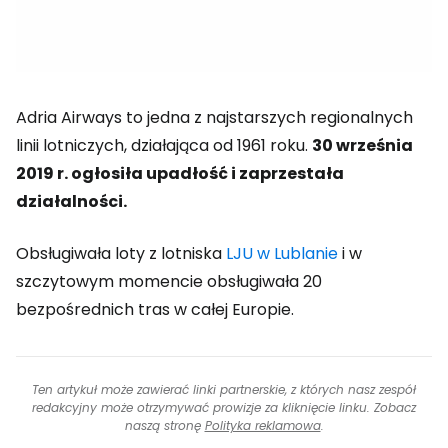
Adria Airways to jedna z najstarszych regionalnych
linii lotniczych, działająca od 1961 roku.
30 września
2019 r. ogłosiła upadłość i zaprzestała
działalności.
Obsługiwała loty z lotniska
LJU w Lublanie
i w
szczytowym momencie obsługiwała 20
bezpośrednich tras w całej Europie.
Ten artykuł może zawierać linki partnerskie, z których nasz zespół
redakcyjny może otrzymywać prowizje za kliknięcie linku. Zobacz
naszą stronę
Polityka reklamowa
.