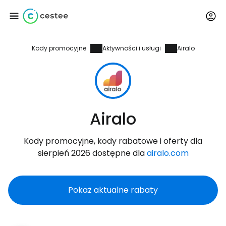
Kody promocyjne
Aktywności i usługi
Airalo
Zaloguj się do
Cestee
... światowej społeczności podróżniczej
Airalo
Kontynuuj z Google
Kody promocyjne, kody rabatowe i oferty dla
sierpień 2026 dostępne dla
airalo.com
Kontynuuj z Facebookiem
Pokaż aktualne rabaty
Kontynuuj z e-mailem