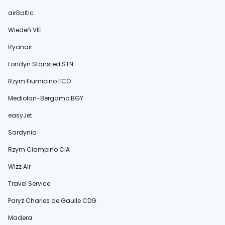
airBaltic
Wiedeń VIE
Ryanair
Londyn Stansted STN
Rzym Fiumicino FCO
Mediolan-Bergamo BGY
easyJet
Sardynia
Rzym Ciampino CIA
Wizz Air
Travel Service
Paryż Charles de Gaulle CDG
Madera