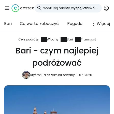
Bari
Co warto zobaczyć
Pogoda
Więcej
Zaloguj się do
Cestee
Cele podróży
Włochy
Bari
Transport
Bari - czym najlepiej
... światowej społeczności podróżniczej
podróżować
Kontynuuj z Google
Kryštof Hájek
zaktualizowany 11. 07. 2026
Kontynuuj z Facebookiem
Kontynuuj z e-mailem