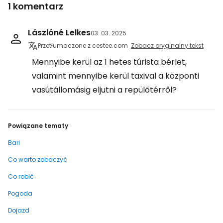
1 komentarz
Lászlóné Lelkes
03. 03. 2025
Przetłumaczone z cestee.com
Zobacz oryginalny tekst
Mennyibe kerül az 1 hetes túrista bérlet,
valamint mennyibe kerül taxival a központi
vasútállomásig eljutni a repülőtérről?
Powiązane tematy
Bari
Co warto zobaczyć
Co robić
Pogoda
Dojazd