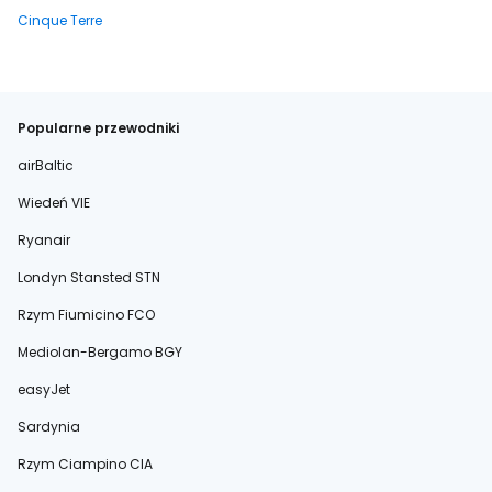
Cinque Terre
Popularne przewodniki
airBaltic
Wiedeń VIE
Ryanair
Londyn Stansted STN
Rzym Fiumicino FCO
Mediolan-Bergamo BGY
easyJet
Sardynia
Rzym Ciampino CIA