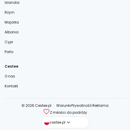
Islandia
Rzym
Majorka
Albania
Cypr
Porto
Cestee
O nas
Kontakt
© 2026 Cestee.pl
Warunki
Prywatność
Reklama
Z miłości do podróży
cestee.com
cestee.pl
cestee.sk