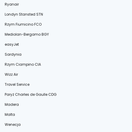
Ryanair
Londyn Stansted STN
Rzym Fiumicino FCO
Mediolan-Bergamo BGY
easyJet
Sardynia
Rzym Ciampino CIA
Wizz Air
Travel Service
Paryż Charles de Gaulle CDG
Madera
Malta
Wenecja