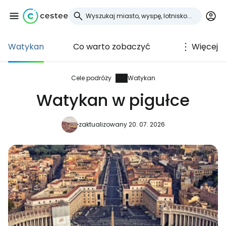
Watykan
Co warto zobaczyć
Więcej
Zaloguj się do
Cestee
Cele podróży
Watykan
Watykan w pigułce
... światowej społeczności podróżniczej
zaktualizowany 20. 07. 2026
Kontynuuj z Google
Kontynuuj z Facebookiem
Kontynuuj z e-mailem