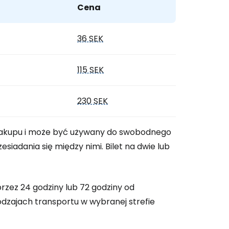
Cena
 do Cestee
36 SEK
115 SEK
ej
230 SEK
ontynuuj z Google
 zakupu i może być używany do swobodnego
iadania się między nimi. Bilet na dwie lub
ynuuj z Facebookiem
rzez 24 godziny lub 72 godziny od
ynuuj z e-mailem
dzajach transportu w wybranej strefie