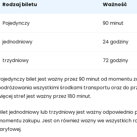
Rodzaj biletu
Ważność
Zaloguj się
Pojedynczy
90 minut
jednodniowy
24 godziny
... światowej społeczności podróżnicz
trzydniowy
72 godziny
K
Pojedynczy bilet jest ważny przez 90 minut od momentu
odróżowania wszystkimi środkami transportu oraz do przes
Kont
ięcej stref jest ważny przez 180 minut.
ilet jednodniowy lub trzydniowy jest ważny odpowiednio p
Kont
momentu zakupu. Jest on również ważny we wszystkich ro
aryfowej.