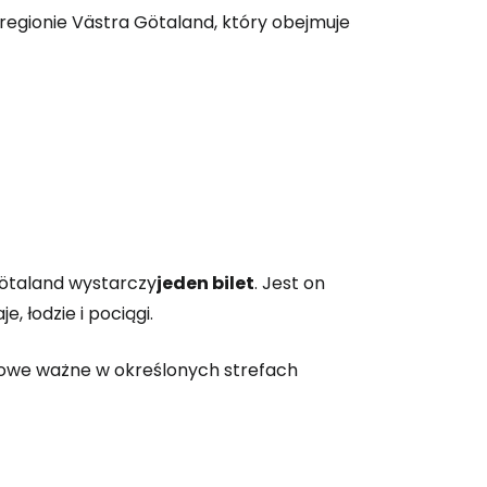
 regionie Västra Götaland, który obejmuje
Götaland wystarczy
jeden bilet
. Jest on
, łodzie i pociągi.
iowe ważne w określonych strefach