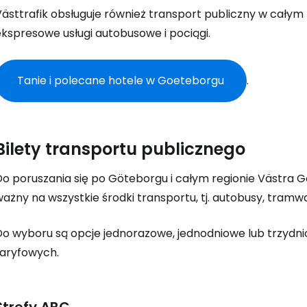
Västtrafik obsługuje również transport publiczny w całym
ekspresowe usługi autobusowe i pociągi.
Tanie i polecane hotele w Goeteborgu
.
Bilety transportu publicznego
Do poruszania się po Göteborgu i całym regionie Västra 
ażny na wszystkie środki transportu, tj. autobusy, tramwaje
Do wyboru są opcje jednorazowe, jednodniowe lub trzydn
taryfowych.