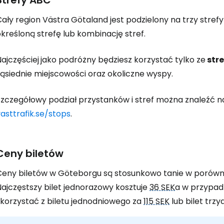
Strefy ABC
ały region Västra Götaland jest podzielony na trzy stref
kreśloną strefę lub kombinację stref.
ajczęściej
jako podróżny będziesz korzystać tylko ze
stre
sąsiednie miejscowości oraz okoliczne wyspy.
Szczegółowy podział przystanków i stref można znaleźć n
asttrafik.se/stops
.
Ceny biletów
Ceny biletów w Göteborgu są stosunkowo tanie w porówn
Najczęstszy bilet jednorazowy kosztuje
36 SEK
a w przypad
skorzystać z biletu jednodniowego za
115 SEK
lub bilet trz