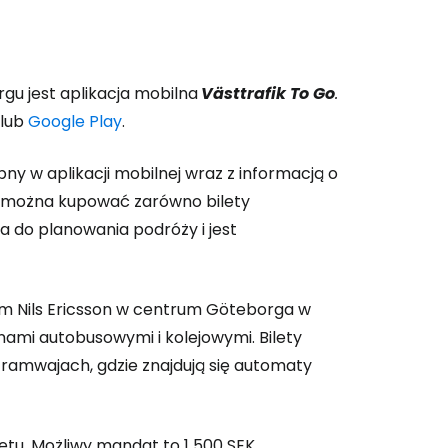
gu jest aplikacja mobilna
Västtrafik To Go
.
lub
Google Play
.
ny w aplikacji mobilnej wraz z informacją o
i można kupować zarówno bilety
na do planowania podróży i jest
m Nils Ericsson w centrum Göteborga w
nami autobusowymi i kolejowymi. Bilety
tramwajach, gdzie znajdują się automaty
tu. Możliwy mandat to
1 500 SEK
.