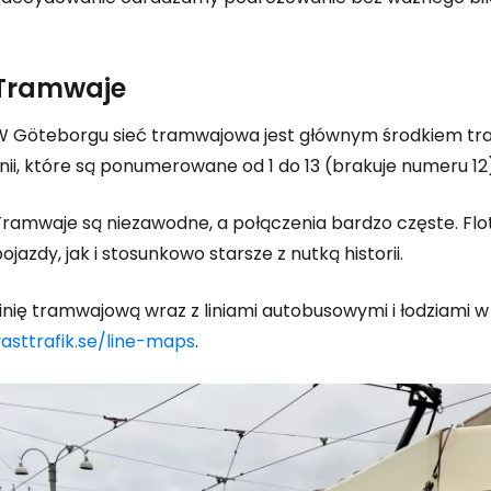
Tramwaje
W Göteborgu sieć tramwajowa jest głównym środkiem trans
inii, które są ponumerowane od 1 do 13 (brakuje numeru 12
Tramwaje są niezawodne, a połączenia bardzo częste. Fl
ojazdy, jak i stosunkowo starsze z nutką historii.
inię tramwajową wraz z liniami autobusowymi i łodziami w
vasttrafik.se/line-maps
.