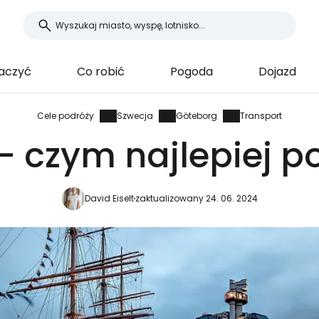
aczyć
Co robić
Pogoda
Dojazd
Cele podróży
Szwecja
Göteborg
Transport
- czym najlepiej 
David Eiselt
zaktualizowany 24. 06. 2024