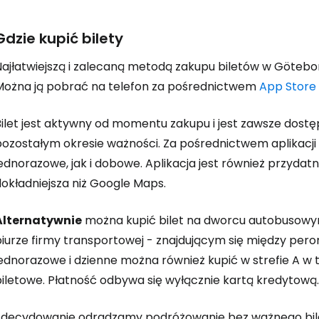
Gdzie kupić bilety
Najłatwiejszą i zalecaną metodą zakupu biletów w Götebor
Można ją pobrać na telefon za pośrednictwem
App Store
ilet jest aktywny od momentu zakupu i jest zawsze dostęp
pozostałym okresie ważności. Za pośrednictwem aplikacj
ednorazowe, jak i dobowe. Aplikacja jest również przydat
dokładniejsza niż Google Maps.
Alternatywnie
można kupić bilet na dworcu autobusowy
biurze firmy transportowej - znajdującym się między pero
jednorazowe i dzienne można również kupić w strefie A w 
biletowe. Płatność odbywa się wyłącznie kartą kredytową.
Zdecydowanie odradzamy podróżowanie bez ważnego bile