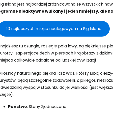
Zaloguj się
ig Island jest najbardziej zróżnicowaną ze wszystkich ha
ogromne nieaktywne wulkany i jeden mniejszy, ale na
... światowej społeczności podróżnicz
10 najlepszych miejsc noclegowych na Big Island
K
najdziesz tu dżungle, rozległe pola lawy, najpiękniejsze p
kurorty i zapierające dech w piersiach krajobrazy z dzik
Kont
iejsca całkowicie oddalone od ludzkiej cywilizacji.
iłośnicy naturalnego piękna i ci z Was, którzy lubią cie
Kont
urystów, będą szczególnie zadowoleni. Z jakiegoś niezroz
odwiedzaną wyspą w stosunku do jej wielkości (jest więks
zięte).
Państwo
: Stany Zjednoczone