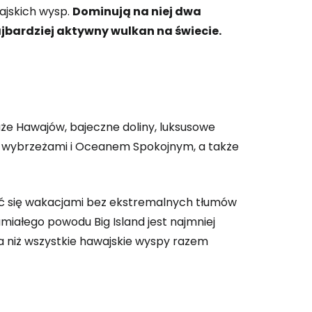
 do Cestee
wajskich wysp.
Dominują na niej dwa
jbardziej aktywny wulkan na świecie.
ej
ontynuuj z Google
laże Hawajów, bajeczne doliny, luksusowe
imi wybrzeżami i Oceanem Spokojnym, a także
ynuuj z Facebookiem
szyć się wakacjami bez ekstremalnych tłumów
ynuuj z e-mailem
umiałego powodu Big Island jest najmniej
za niż wszystkie hawajskie wyspy razem