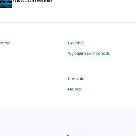
Zakwaterowanie
aczyć
Co robić
Wynajem samochodu
Honolulu
Molokai