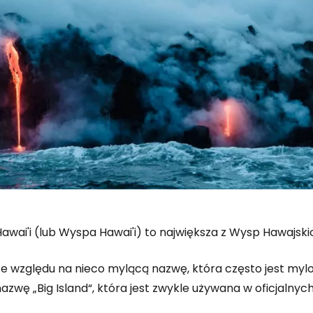
awai'i (lub Wyspa Hawai'i) to największa z Wysp Hawajski
Ze względu na nieco mylącą nazwę, która często jest mylo
nazwę
„Big Island“
, która jest zwykle używana w oficjalnyc