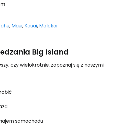
 km
ahu
,
Maui
,
Kauai
,
Molokai
dzania Big Island
szy, czy wielokrotnie, zapoznaj się z naszymi
robić
azd
najem samochodu