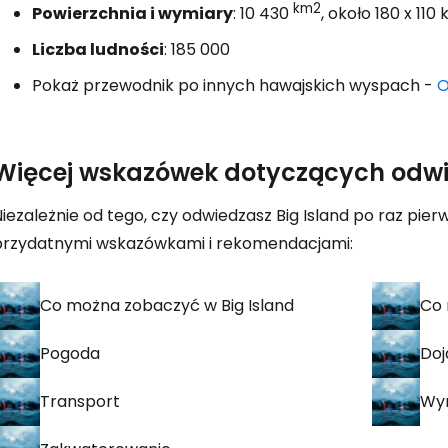
km2
Powierzchnia i wymiary
: 10 430
, około 180 x 110
Liczba ludności
: 185 000
Pokaż przewodnik po innych hawajskich wyspach -
O
Więcej wskazówek dotyczących odwie
iezależnie od tego, czy odwiedzasz Big Island po raz pierw
przydatnymi wskazówkami i rekomendacjami:
Co można zobaczyć w Big Island
Co 
Pogoda
Doj
Transport
Wy