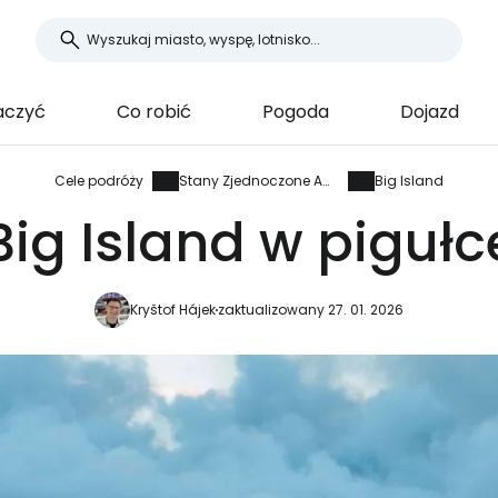
aczyć
Co robić
Pogoda
Dojazd
Cele podróży
Stany Zjednoczone Ameryki
Big Island
Big Island w pigułc
Kryštof Hájek
zaktualizowany 27. 01. 2026