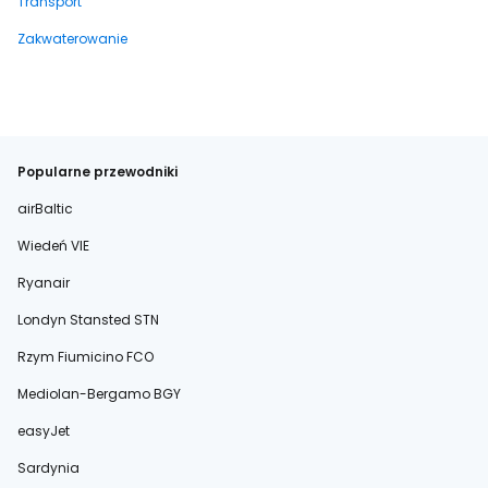
Transport
Zakwaterowanie
Popularne przewodniki
airBaltic
Wiedeń VIE
Ryanair
Londyn Stansted STN
Rzym Fiumicino FCO
Mediolan-Bergamo BGY
easyJet
Sardynia