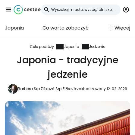
Japonia
Co warto zobaczyć
Więcej
Zaloguj się do
Cestee
Cele podróży
Japonia
Jedzenie
Japonia - tradycyjne
... światowej społeczności podróżniczej
jedzenie
Kontynuuj z Google
Barbora Srp Žižková Srp Žižková
zaktualizowany 12. 02. 2026
Kontynuuj z Facebookiem
Kontynuuj z e-mailem