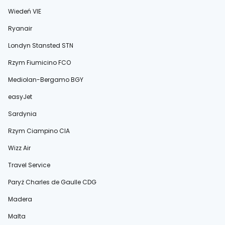
Wiedeń VIE
Ryanair
Londyn Stansted STN
Rzym Fiumicino FCO
Mediolan-Bergamo BGY
easyJet
Sardynia
Rzym Ciampino CIA
Wizz Air
Travel Service
Paryż Charles de Gaulle CDG
Madera
Malta