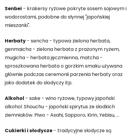
Senbei
- krakersy ryżowe pokryte sosem sojowym i
wodorostami, podobne do słynnej "japońskiej
mieszanki".
Herbaty
- sencha - typowa zielona herbata,
genmaicha - zielona herbata z prażonym ryżem,
mugicha - herbata jęczmienna, matcha -
sproszkowana herbata o gorzkim smaku używana
głównie podczas ceremonii parzenia herbaty oraz
jako dodatek do słodyczy itp.
Alkohol
- sake - wino ryżowe, typowy japoński
alkohol. Shouchu - japoński spirytus ze słodkich
ziemniaków. Piwo - Asahi, Sapporo, Kirin, Yebisu, ...
Cukierki i słodycze
- tradycyjne słodycze są