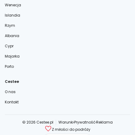
Wenecja
Islandia
Rzym
Albania
Cypr
Majorka
Porto
Cestee
O nas
Kontakt
© 2026 Cestee.pl
Warunki
Prywatność
Reklama
Z miłości do podróży
cestee.com