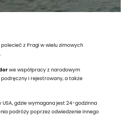
z polecieć z Pragi w wielu zimowych
 do Cestee
o
.
dor
we współpracy z narodowym
ej
 podręczny i rejestrowany, a także
ontynuuj z Google
e w USA, gdzie wymagana jest 24-godzinna
enia podróży poprzez odwiedzenie innego
ynuuj z Facebookiem