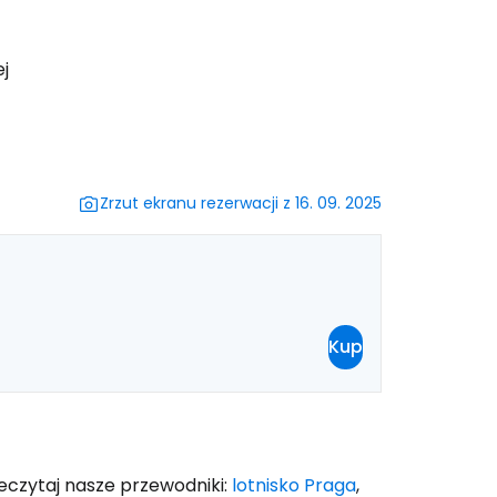
ynuuj z e-mailem
j
Zrzut ekranu rezerwacji z 16. 09. 2025
Kup
zeczytaj nasze przewodniki:
lotnisko Praga
,