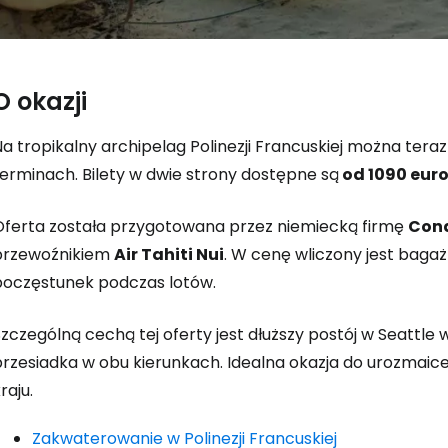
O okazji
a tropikalny archipelag Polinezji Francuskiej można tera
Zaloguj się
terminach. Bilety w dwie strony dostępne są
od 1090 eur
Oferta została przygotowana przez niemiecką firmę
Con
... światowej społeczności podróżnicz
przewoźnikiem
Air Tahiti Nui
. W cenę wliczony jest bagaż
poczęstunek podczas lotów.
K
Szczególną cechą tej oferty jest dłuższy postój w Seattl
przesiadka w obu kierunkach. Idealna okazja do urozmaic
raju.
Kont
Zakwaterowanie w Polinezji Francuskiej