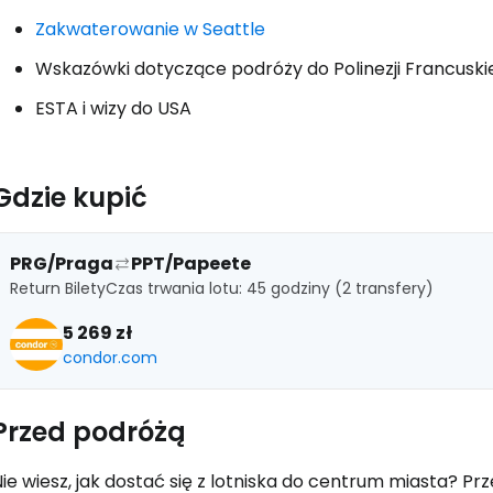
Kont
Zakwaterowanie w Seattle
Wskazówki dotyczące podróży do Polinezji Francuskie
ESTA i wizy do USA
Gdzie kupić
PRG/Praga
PPT/Papeete
Return Bilety
Czas trwania lotu: 45 godziny (2 transfery)
5 269 zł
condor.com
Przed podróżą
ie wiesz, jak dostać się z lotniska do centrum miasta? Pr