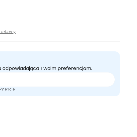
 reklamy
.
rta odpowiadająca Twoim preferencjom.
omencie.