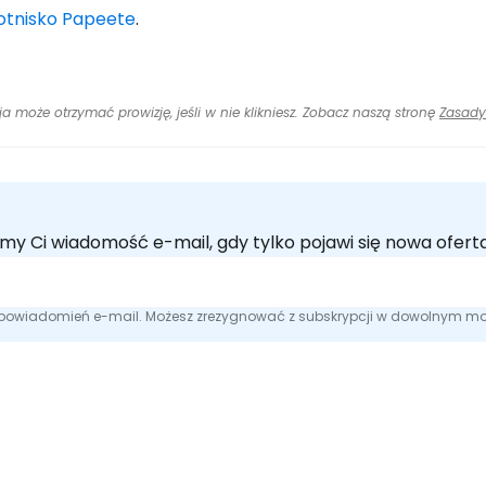
lotnisko Papeete
.
cja może otrzymać prowizję, jeśli w nie klikniesz. Zobacz naszą stronę
Zasady
emy Ci wiadomość e-mail, gdy tylko pojawi się nowa ofe
e powiadomień e-mail. Możesz zrezygnować z subskrypcji w dowolnym m