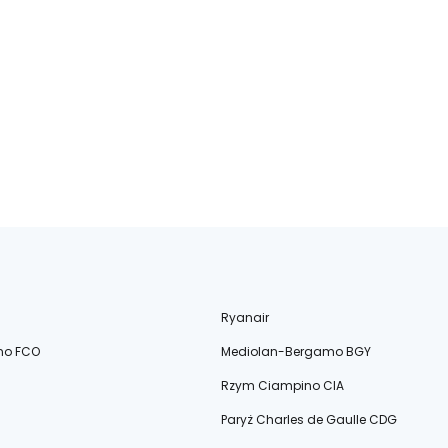
Ryanair
no FCO
Mediolan-Bergamo BGY
Rzym Ciampino CIA
Paryż Charles de Gaulle CDG