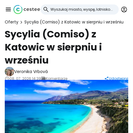
Oferty
Sycylia (Comiso) z Katowic w sierpniu i wrześniu
Zaloguj się do
Sycylia (Comiso) z
Katowic w sierpniu i
Cestee
wrześniu
... światowej społeczności podróżniczej
Veronika Vrbová
08. 07. 2026 14:39
Komentarze
Udostępnij
Kontynuuj z Google
Kontynuuj z Facebookiem
Kontynuuj z e-mailem