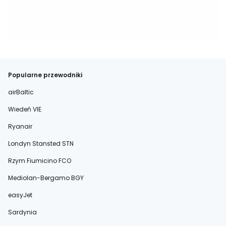
Popularne przewodniki
airBaltic
Wiedeń VIE
Ryanair
Londyn Stansted STN
Rzym Fiumicino FCO
Mediolan-Bergamo BGY
easyJet
Sardynia