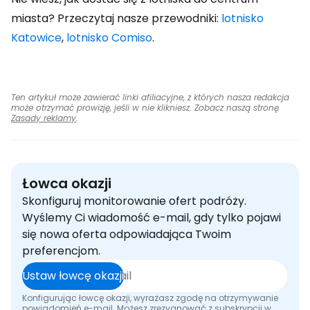
miasta? Przeczytaj nasze przewodniki:
lotnisko
Katowice
,
lotnisko Comiso
.
Ten artykuł może zawierać linki afiliacyjne, z których nasza redakcja
może otrzymać prowizję, jeśli w nie klikniesz. Zobacz naszą stronę
Zasady reklamy
.
Łowca okazji
Skonfiguruj monitorowanie ofert podróży.
Wyślemy Ci wiadomość e-mail, gdy tylko pojawi
się nowa oferta odpowiadająca Twoim
preferencjom.
Ustaw łowcę okazji
Konfigurując łowcę okazji, wyrażasz zgodę na otrzymywanie
powiadomień e-mail. Możesz zrezygnować z subskrypcji w