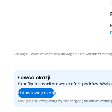
N
Ten artykuł może zawierać linki afiliacyjne, z których nasza redak
Łowca okazji
Skonfiguruj monitorowanie ofert podróży. Wyśl
Ustaw łowcę okazji
Konfigurując łowcę okazji, wyrażasz zgodę na otrzymywani