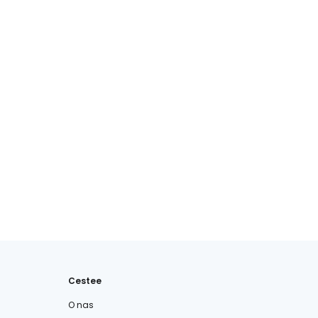
Cestee
O nas