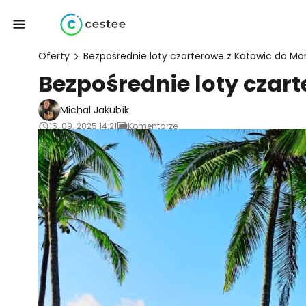
Oferty
Bezpośrednie loty czarterowe z Katowic do M
Bezpośrednie loty czar
Michal Jakubík
15. 09. 2025 14:21
Komentarze