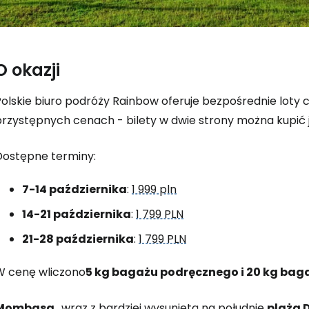
O okazji
Polskie biuro podróży Rainbow oferuje bezpośrednie loty 
przystępnych cenach - bilety w dwie strony można kupić 
Zaloguj się
Dostępne terminy:
7-14 października
:
1 999 pln
... światowej społeczności podróżnicz
14-21 października
:
1 799 PLN
21-28 października
:
1 799 PLN
K
W cenę wliczono
5 kg bagażu podręcznego i 20 kg bag
Mombasa
, wraz z bardziej wysuniętą na południe
plażą 
Kont