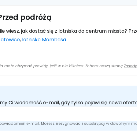
Przed podróżą
ie wiesz, jak dostać się z lotniska do centrum miasta? Pr
Katowice
,
lotnisko Mombasa
.
cja może otrzymać prowizję, jeśli w nie klikniesz. Zobacz naszą stronę
Zasady
emy Ci wiadomość e-mail, gdy tylko pojawi się nowa ofe
e powiadomień e-mail. Możesz zrezygnować z subskrypcji w dowolnym m