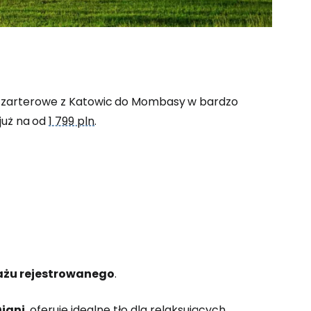
czarterowe z Katowic
do Mombasy
w bardzo
już na
od
1 799 pln
.
 do Cestee
ej
ontynuuj z Google
ażu rejestrowanego
.
Diani
, oferuje idealne tło dla relaksujących
ynuuj z Facebookiem