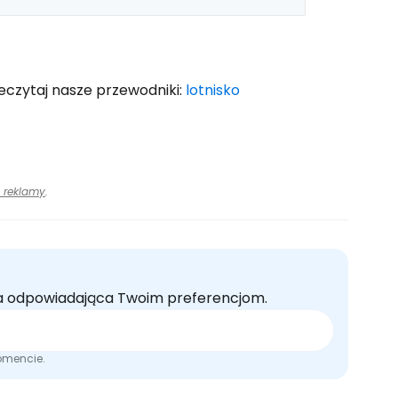
zeczytaj nasze przewodniki:
lotnisko
 reklamy
.
rta odpowiadająca Twoim preferencjom.
omencie.