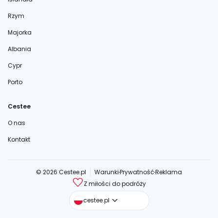
Rzym
Majorka
Albania
Cypr
Porto
Cestee
O nas
Kontakt
© 2026 Cestee.pl
Warunki
Prywatność
Reklama
Z miłości do podróży
cestee.com
cestee.pl
cestee.sk