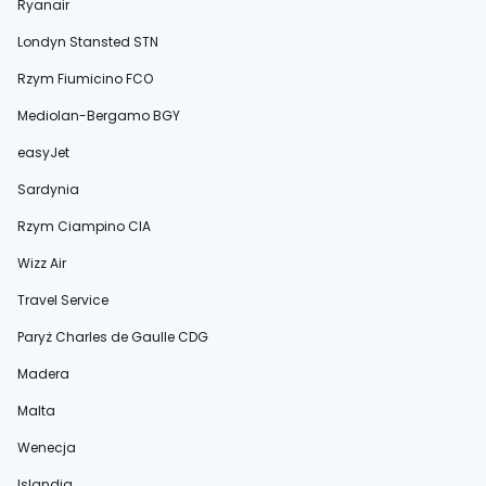
Ryanair
Londyn Stansted STN
Rzym Fiumicino FCO
Mediolan-Bergamo BGY
easyJet
Sardynia
Rzym Ciampino CIA
Wizz Air
Travel Service
Paryż Charles de Gaulle CDG
Madera
Malta
Wenecja
Islandia