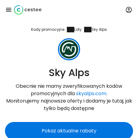
Kody promocyjne
Loty
Sky Alps
Zaloguj się do
Cestee
... światowej społeczności podróżniczej
Sky Alps
Kontynuuj z Google
Obecnie nie mamy zweryfikowanych kodów
promocyjnych dla
skyalps.com
.
Monitorujemy najnowsze oferty i dodamy je tutaj, jak
Kontynuuj z Facebookiem
tylko będą dostępne
Pokaż aktualne rabaty
Kontynuuj z e-mailem